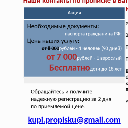
Наши контакты по прописке в Ба
Акция
У
Необходимые документы:
- паспорта гражданина РФ;
Цена наших услугу:
T
от 8 000
рублей - 1 человек (90 дней)
от 7 000
рублей - 1 взрослый
Т
Бесплатно
дети до 18 лет
б
Обращайтесь и получите
надежную регистрацию за 2 дня
А
по приемлемой цене.
kupi.propisku@gmail.com