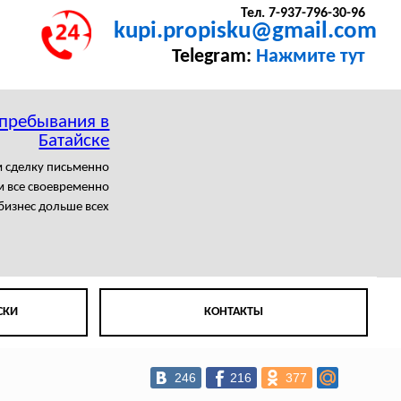
Тел. 7-937-796-30-96
kupi.propisku@gmail.com
Telegram:
Нажмите тут
 пребывания в
Батайске
 сделку письменно
 все своевременно
бизнес дольше всех
СКИ
КОНТАКТЫ
246
216
377